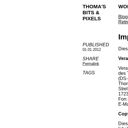
THOMA'S
WO
BITS &
Blog
PIXELS
Retr
Im
PUBLISHED
Dies
01.01.2012
Vera
SHARE
Permalink
Vera
TAGS
des 
(DS-
Tho
Stre
1723
Fon:
E-Ma
Copy
Dies