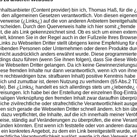
Inhaltsanbieter (Content provider) bin ich, Thomas Haß, für die 
 den allgemeinen Gesetzen verantwortlich. Von diesen eigenen 
verweise (¿Links¿) auf die von anderen Anbietern bereitgehalt
rscheiden. Durch den Querverweis halte ich hier somit ¿fremde
it, die als Link gekennzeichnet sind. Ob es sich um einen exter
elt, können Sie in der Regel auch in der Fußzeile Ihres Browse
Links zu Webseiten Dritter stellt übrigens keine Empfehlung für 
eibenden Personen oder Unternehmen oder deren Produkte durc
 nicht ausdrücklich anders erwähnt wurde. Diese programmiert
rdings dazu führen (wenn Sie ihnen folgen), dass Sie diese Web
die Webseiten Dritter gelangen. Da ich keine Gewinnerzielungsa
diese fremden Inhalte nur dann verantwortlich, wenn ich von ihne
m rechtswidrigen bzw. strafbaren Inhalt) positive Kenntnis habe
ich und zumutbar ist, deren Nutzung zu verhindern (§5 Abs.2 
ile). Bei ¿Links¿ handelt es sich allerdings stets um ¿lebende
eisungen. Ich habe bei der Erstellung der einzelnen Bog-Einträ
maligen Verknüpfung den fremden Inhalt zwar daraufhin überprüf
iche zivilrechtliche oder strafrechtliche Verantwortlichkeit ausge
en sich gerade die Webseiten Dritter schnell ändern. Ich bin 
 dazu verpflichtet, die Inhalte, auf die ich innerhalb meiner Ver
eise, ständig auf Veränderungen zu überprüfen, die eine Verant
ünden könnten. Erst wenn ich feststelle oder von anderen dara
 ein konkretes Angebot, zu dem ein Link bereitgestellt wurde, ein
frechtliche Verantwortlichkeit auslöst, werde ich den Verweis au