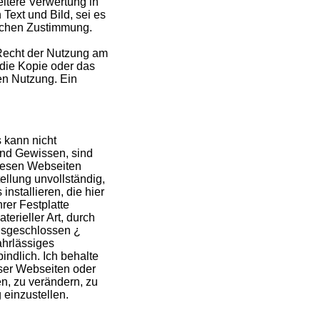
eitere Verwertung in
Text und Bild, sei es
lichen Zustimmung.
 Recht der Nutzung am
die Kopie oder das
en Nutzung. Ein
s kann nicht
nd Gewissen, sind
diesen Webseiten
ellung unvollständig,
nstallieren, die hier
rer Festplatte
erieller Art, durch
ausgeschlossen ¿
ahrlässiges
indlich. Ich behalte
ser Webseiten oder
, zu verändern, zu
 einzustellen.