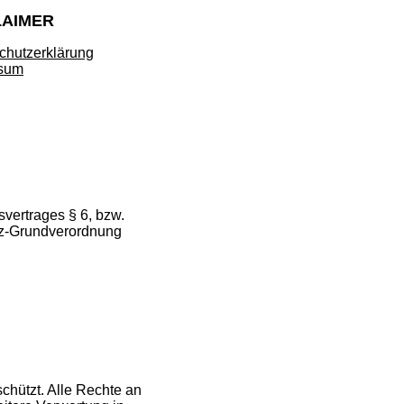
LAIMER
chutzerklärung
sum
vertrages § 6, bzw.
tz-Grundverordnung
schützt. Alle Rechte an