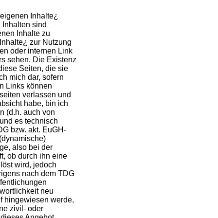
¿eigenen Inhalte¿
Inhalten sind
enen Inhalte zu
 Inhalte¿ zur Nutzung
nen oder internen Link
rs sehen. Die Existenz
diese Seiten, die sie
h mich dar, sofern
en Links können
seiten verlassen und
bsicht habe, bin ich
n (d.h. auch von
 und es technisch
TDG bzw. akt. EuGH-
¿ (dynamische)
ge, also bei der
t, ob durch ihn eine
löst wird, jedoch
übrigens nach dem TDG
öffentlichungen
wortlichkeit neu
uf hingewiesen werde,
e zivil- oder
f dieses Angebot