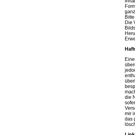
Inha
Form
ganz
Bitt
Die 
Bild
Heru
Erwe
Haf
Eine
über
jedo
enth
über
besp
mach
die 
sofe
Vers
mir 
das 
lösc
Link