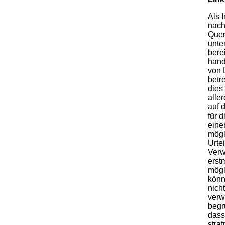
Als 
nach
Quer
unte
bere
hand
von 
betr
dies
alle
auf 
für 
eine
mögl
Urte
Verw
erst
mögl
könn
nicht
verw
begr
dass
stra