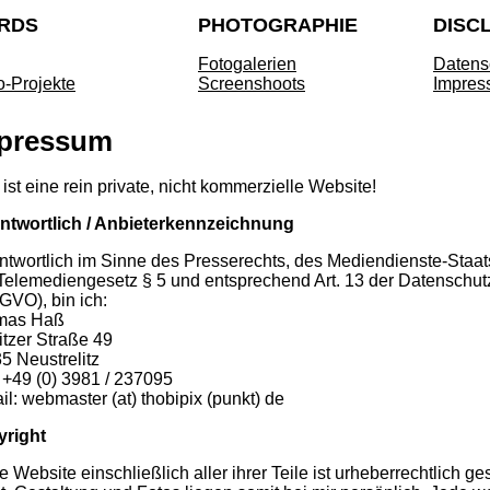
RDS
PHOTOGRAPHIE
DISC
Fotogalerien
Datens
o-Projekte
Screenshoots
Impres
pressum
 ist eine rein private, nicht kommerzielle Website!
ntwortlich / Anbieterkennzeichnung
ntwortlich im Sinne des Presserechts, des Mediendienste-Staats
Telemediengesetz § 5 und entsprechend Art. 13 der Datenschu
GVO), bin ich:
mas Haß
litzer Straße 49
5 Neustrelitz
 +49 (0) 3981 / 237095
il: webmaster (at) thobipix (punkt) de
right
e Website einschließlich aller ihrer Teile ist urheberrechtlich ge