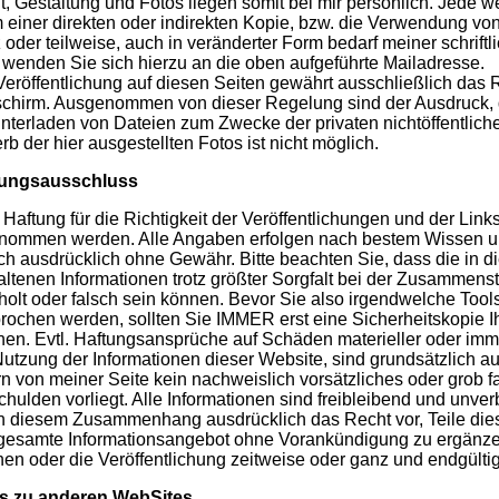
lt, Gestaltung und Fotos liegen somit bei mir persönlich. Jede w
 einer direkten oder indirekten Kopie, bzw. die Verwendung von 
 oder teilweise, auch in veränderter Form bedarf meiner schrift
e wenden Sie sich hierzu an die oben aufgeführte Mailadresse.
Veröffentlichung auf diesen Seiten gewährt ausschließlich das
schirm. Ausgenommen von dieser Regelung sind der Ausdruck, 
nterladen von Dateien zum Zwecke der privaten nichtöffentlich
rb der hier ausgestellten Fotos ist nicht möglich.
tungsausschluss
 Haftung für die Richtigkeit der Veröffentlichungen und der Link
nommen werden. Alle Angaben erfolgen nach bestem Wissen u
ch ausdrücklich ohne Gewähr. Bitte beachten Sie, dass die in 
altenen Informationen trotz größter Sorgfalt bei der Zusammenst
holt oder falsch sein können. Bevor Sie also irgendwelche Tools i
rochen werden, sollten Sie IMMER erst eine Sicherheitskopie Ih
en. Evtl. Haftungsansprüche auf Schäden materieller oder immat
Nutzung der Informationen dieser Website, sind grundsätzlich 
rn von meiner Seite kein nachweislich vorsätzliches oder grob f
chulden vorliegt. Alle Informationen sind freibleibend und unverb
in diesem Zusammenhang ausdrücklich das Recht vor, Teile die
gesamte Informationsangebot ohne Vorankündigung zu ergänzen
hen oder die Veröffentlichung zeitweise oder ganz und endgültig
s zu anderen WebSites