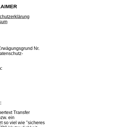
LAIMER
chutzerklärung
sum
n Erwägungsgrund Nr.
atenschutz-
n:
:
ertext Transfer
zw. ein
 so viel wie "sicheres