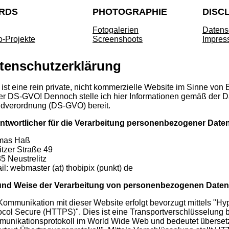
RDS
PHOTOGRAPHIE
DISC
Fotogalerien
Datens
o-Projekte
Screenshoots
Impres
tenschutzerklärung
 ist eine rein private, nicht kommerzielle Website im Sinne vo
er DS-GVO! Dennoch stelle ich hier Informationen gemäß der D
dverordnung (DS-GVO) bereit.
ntwortlicher für die Verarbeitung personenbezogener Date
mas Haß
litzer Straße 49
5 Neustrelitz
il: webmaster (at) thobipix (punkt) de
und Weise der Verarbeitung von personenbezogenen Daten
Kommunikation mit dieser Website erfolgt bevorzugt mittels "Hyp
ocol Secure (HTTPS)". Dies ist eine Transportverschlüsselung b
unikationsprotokoll im World Wide Web und bedeutet übersetzt