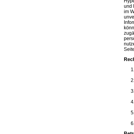
Hype
und 
im W
unve
Info
könn
zugä
pers
nutz
Seit
Rech
Betr