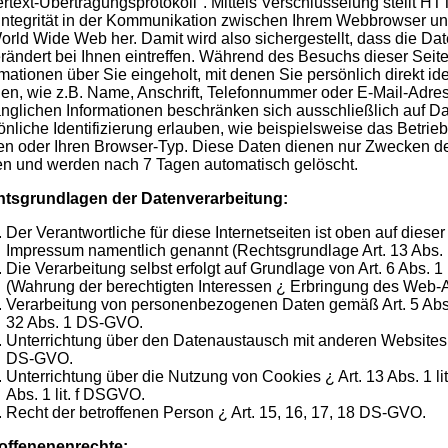
rtext-Übertragungsprotokoll". Mittels Verschlüsselung stellt HT
Integrität in der Kommunikation zwischen Ihrem Webbrowser 
orld Wide Web her. Damit wird also sichergestellt, dass die Dat
rändert bei Ihnen eintreffen. Während des Besuchs dieser Seit
rmationen über Sie eingeholt, mit denen Sie persönlich direkt ide
en, wie z.B. Name, Anschrift, Telefonnummer oder E-Mail-Adres
nglichen Informationen beschränken sich ausschließlich auf Dat
önliche Identifizierung erlauben, wie beispielsweise das Betrie
en oder Ihren Browser-Typ. Diese Daten dienen nur Zwecken de
en und werden nach 7 Tagen automatisch gelöscht.
tsgrundlagen der Datenverarbeitung:
Der Verantwortliche für diese Internetseiten ist oben auf diese
Impressum namentlich genannt (Rechtsgrundlage Art. 13 Abs. 
Die Verarbeitung selbst erfolgt auf Grundlage von Art. 6 Abs. 1
(Wahrung der berechtigten Interessen ¿ Erbringung des Web-
Verarbeitung von personenbezogenen Daten gemäß Art. 5 Abs.
32 Abs. 1 DS-GVO.
Unterrichtung über den Datenaustausch mit anderen Websites ¿ A
DS-GVO.
Unterrichtung über die Nutzung von Cookies ¿ Art. 13 Abs. 1 li
Abs. 1 lit. f DSGVO.
Recht der betroffenen Person ¿ Art. 15, 16, 17, 18 DS-GVO.
offenenenrechte: