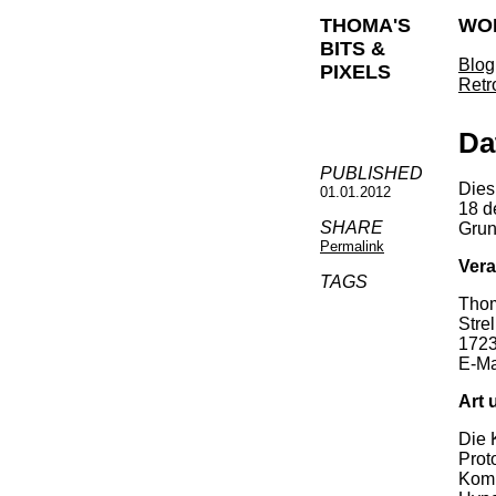
THOMA'S
WO
BITS &
Blog
PIXELS
Retr
Da
PUBLISHED
Dies
01.01.2012
18 d
SHARE
Grun
Permalink
Vera
TAGS
Tho
Stre
1723
E-Ma
Art 
Die 
Prot
Komm