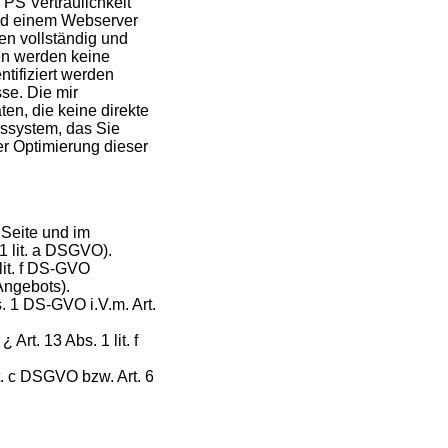
TPS Vertraulichkeit
und einem Webserver
en vollständig und
en werden keine
ntifiziert werden
se. Die mir
en, die keine direkte
bssystem, das Sie
r Optimierung dieser
r Seite und im
1 lit. a DSGVO).
 lit. f DS-GVO
Angebots).
 1 DS-GVO i.V.m. Art.
rt. 13 Abs. 1 lit. f
t. c DSGVO bzw. Art. 6