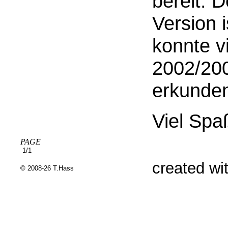
bereit. 
Version i
konnte v
2002/200
erkunde
Viel Spa
PAGE
1/1
created wi
© 2008-26 T.Hass