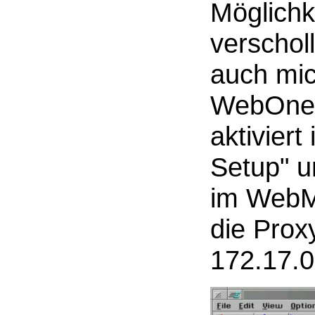
Möglichk
verschol
auch mic
WebOne-
aktivier
Setup" u
im WebMa
die Proxy
172.17.0