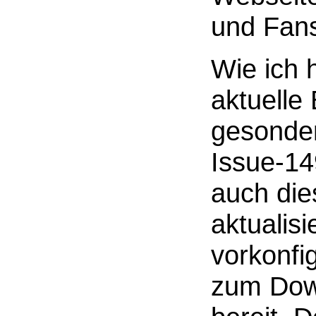
und Fan
Wie ich h
aktuelle
gesonder
Issue-14
auch dies
aktualis
vorkonfi
zum Dow