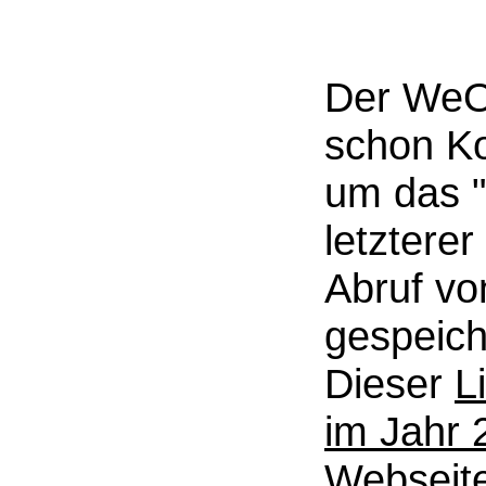
Der WeO
schon Ko
um das "
letzterer
Abruf vo
gespeich
Dieser
L
im Jahr 
Webseite